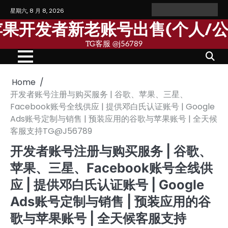
Skip
星期六, 8 月 8, 2026
Home
Personal
Company
苹
苹
to
Account
Account
果
果
歌苹果开发者新老账号出售(个人/
content
个
公
人
司
TG客服 @j56789
开
开
发
发
者
者
账
账
号
号
Home
开发者账号注册与购买服务 | 谷歌、苹果、三星、
Facebook账号全线供应 | 提供邓白氏认证账号 | Google
Ads账号定制与销售 | 预装应用的谷歌与苹果账号 | 全天候
客服支持TG@J56789
开发者账号注册与购买服务 | 谷歌、
苹果、三星、Facebook账号全线供
应 | 提供邓白氏认证账号 | Google
Ads账号定制与销售 | 预装应用的谷
歌与苹果账号 | 全天候客服支持