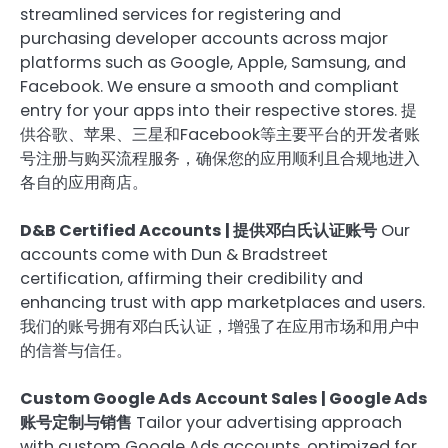
streamlined services for registering and
purchasing developer accounts across major
platforms such as Google, Apple, Samsung, and
Facebook. We ensure a smooth and compliant
entry for your apps into their respective stores. 提
供谷歌、苹果、三星和Facebook等主要平台的开发者账
号注册与购买流程服务，确保您的应用顺利且合规地进入
各自的应用商店。
D&B Certified Accounts | 提供邓白氏认证账号
Our
accounts come with Dun & Bradstreet
certification, affirming their credibility and
enhancing trust with app marketplaces and users.
我们的账号拥有邓白氏认证，增强了在应用市场和用户中
的信誉与信任。
Custom Google Ads Account Sales | Google Ads
账号定制与销售
Tailor your advertising approach
with custom Google Ads accounts, optimized for