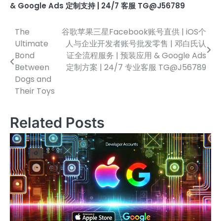
& Google Ads 定制支持 | 24/7 客服 TG@J56789
The
谷歌苹果三星Facebook账号直供 | iOS个
文
Ultimate
人与企业开发者账号批发零售 | 邓白氏认
章
Bond
证全流程服务 | 预装应用 & Google Ads
Between
定制方案 | 24/7 专业客服 TG@J56789
导
Dogs and
航
Their Toys
Related Posts