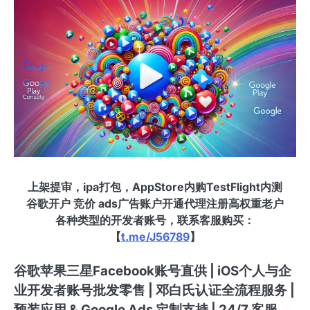
上架提审，ipa打包，AppStore内购TestFlight内测
谷歌开户 竞价 ads广告账户开通代理注册高权重老户
各种类型的开发者账号，联系客服购买：
【
t.me/J56789
】
谷歌苹果三星Facebook账号直供 | iOS个人与企
业开发者账号批发零售 | 邓白氏认证全流程服务 |
预装应用 & Google Ads 定制支持 | 24/7 客服