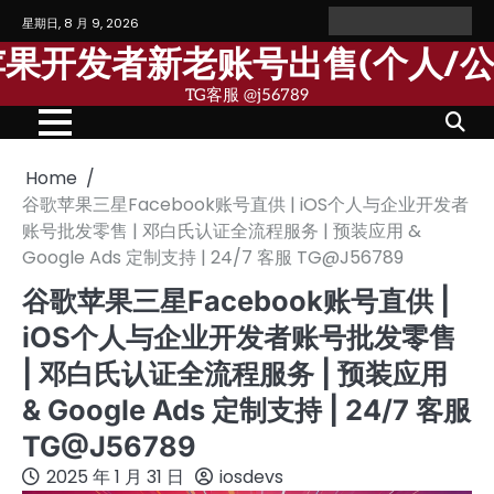
Skip
星期日, 8 月 9, 2026
Home
Personal
Company
苹
苹
to
Account
Account
果
果
歌苹果开发者新老账号出售(个人/
content
个
公
人
司
TG客服 @j56789
开
开
发
发
者
者
账
账
号
号
Home
谷歌苹果三星Facebook账号直供 | iOS个人与企业开发者
账号批发零售 | 邓白氏认证全流程服务 | 预装应用 &
Google Ads 定制支持 | 24/7 客服 TG@J56789
谷歌苹果三星Facebook账号直供 |
iOS个人与企业开发者账号批发零售
| 邓白氏认证全流程服务 | 预装应用
& Google Ads 定制支持 | 24/7 客服
TG@J56789
2025 年 1 月 31 日
iosdevs