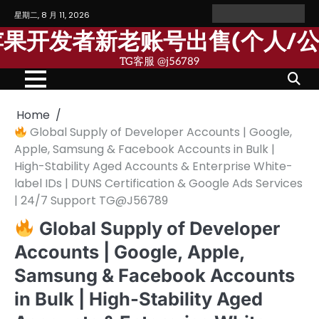
Skip
星期二, 8 月 11, 2026
Home
Personal
Company
苹
苹
to
Account
Account
果
果
歌苹果开发者新老账号出售(个人/
content
个
公
人
司
TG客服 @j56789
开
开
发
发
者
者
账
账
号
号
Home
Global Supply of Developer Accounts | Google,
Apple, Samsung & Facebook Accounts in Bulk |
High-Stability Aged Accounts & Enterprise White-
label IDs | DUNS Certification & Google Ads Services
| 24/7 Support TG@J56789
Global Supply of Developer
Accounts | Google, Apple,
Samsung & Facebook Accounts
in Bulk | High-Stability Aged