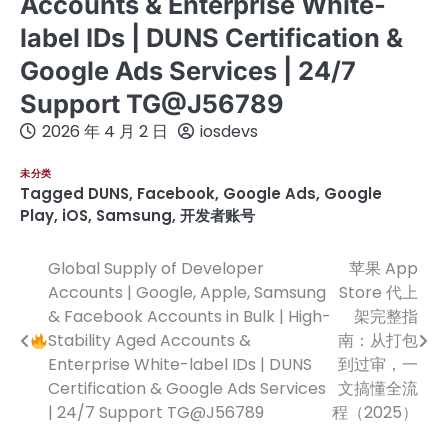
Accounts & Enterprise White-
label IDs | DUNS Certification &
Google Ads Services | 24/7
Support TG@J56789
2026 年 4 月 2 日
iosdevs
未分类
Tagged
DUNS
,
Facebook
,
Google Ads
,
Google
Play
,
iOS
,
Samsung
,
开发者账号
Global Supply of Developer
苹果 App
文
Accounts | Google, Apple, Samsung
Store 代上
章
& Facebook Accounts in Bulk | High-
架完整指
Stability Aged Accounts &
南：从打包
导
Enterprise White-label IDs | DUNS
到过审，一
航
Certification & Google Ads Services
文搞懂全流
| 24/7 Support TG@J56789
程（2025）