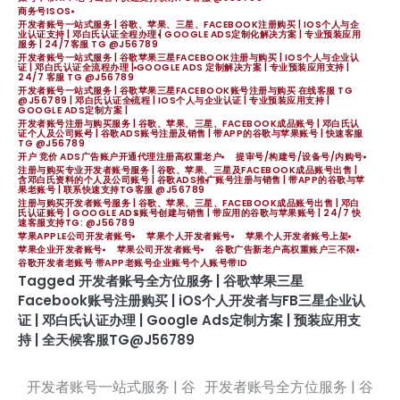
商务号ISOS
开发者账号一站式服务 | 谷歌、苹果、三星、FACEBOOK注册购买 | IOS个人与企
业认证支持 | 邓白氏认证全程办理 | GOOGLE ADS定制化解决方案 | 专业预装应用
服务 | 24/7客服 TG @J56789
开发者账号一站式服务 | 谷歌苹果三星FACEBOOK注册与购买 | IOS个人与企业认
证 | 邓白氏认证全流程办理 | GOOGLE ADS 定制解决方案 | 专业预装应用支持 |
24/7 客服 TG @J56789
开发者账号一站式服务 | 谷歌苹果三星FACEBOOK账号注册与购买 在线客服 TG
@J56789 | 邓白氏认证全流程 | IOS个人与企业认证 | 专业预装应用支持 |
GOOGLE ADS定制方案 |
开发者账号注册与购买服务 | 谷歌、苹果、三星、FACEBOOK成品账号 | 邓白氏认
证个人及公司账号 | 谷歌ADS账号注册及销售 | 带APP的谷歌与苹果账号 | 快速客服
TG @J56789
开户 竞价 ADS广告账户开通代理注册高权重老户
提审号/构建号/设备号/内购号
注册与购买专业开发者账号服务 | 谷歌、苹果、三星及FACEBOOK成品账号出售 |
含邓白氏资料的个人及公司账号 | 谷歌ADS推广账号注册与销售 | 带APP的谷歌与苹
果老账号 | 联系快速支持TG客服 @J56789
注册与购买开发者账号服务 | 谷歌、苹果、三星、FACEBOOK成品账号出售 | 邓白
氏认证账号 | GOOGLE ADS账号创建与销售 | 带应用的谷歌与苹果账号 | 24/7 快
速客服支持TG: @J56789
苹果APPLE公司开发者账号
苹果个人开发者账号
苹果个人开发者账号上架
苹果企业开发者账号
苹果公司开发者账号
谷歌广告新老户高权重账户三不限
谷歌开发者老账号 带APP老账号企业账号个人账号带ID
Tagged
开发者账号全方位服务 | 谷歌苹果三星
Facebook账号注册购买 | iOS个人开发者与FB三星企业认
证 | 邓白氏认证办理 | Google Ads定制方案 | 预装应用支
持 | 全天候客服TG@J56789
开发者账号一站式服务 | 谷
开发者账号全方位服务 | 谷
文