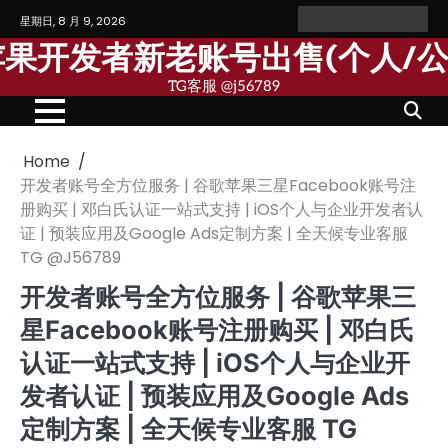
Skip
星期日, 8 月 9, 2026
Home
Personal
Company
苹
苹
to
Account
Account
果
果
歌苹果开发者新老账号出售(个人/
content
个
公
人
司
TG客服 @j56789
开
开
发
发
者
者
账
账
号
号
Home
开发者账号全方位服务 | 谷歌苹果三星Facebook账号注
册购买 | 邓白氏认证一站式支持 | iOS个人与企业开发者认
证 | 预装应用及Google Ads定制方案 | 全天候专业客服
TG @J56789
开发者账号全方位服务 | 谷歌苹果三
星Facebook账号注册购买 | 邓白氏
认证一站式支持 | iOS个人与企业开
发者认证 | 预装应用及Google Ads
定制方案 | 全天候专业客服 TG