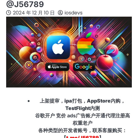
@J56789
2024 年 12 月 10 日
iosdevs
上架提审，ipa打包，AppStore内购，
TestFlight内测
谷歌开户 竞价 ads广告账户开通代理注册高
权重老户
各种类型的开发者账号，联系客服购买：
【
t.me/J56789
】