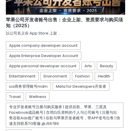
苹果公司开发者账号出售：企业上架、资质要求与购买须
知（2025）
以公司名义在 App Store 上架 …