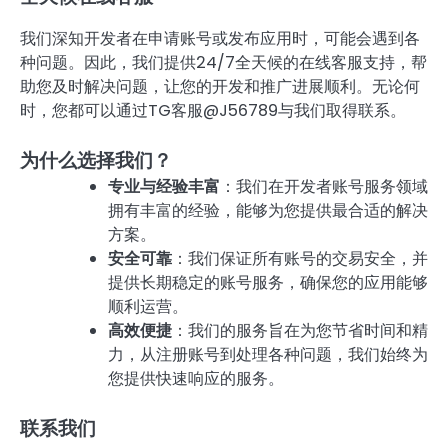
我们深知开发者在申请账号或发布应用时，可能会遇到各
种问题。因此，我们提供24/7全天候的在线客服支持，帮
助您及时解决问题，让您的开发和推广进展顺利。无论何
时，您都可以通过TG客服@J56789与我们取得联系。
为什么选择我们？
专业与经验丰富
：我们在开发者账号服务领域
拥有丰富的经验，能够为您提供最合适的解决
方案。
安全可靠
：我们保证所有账号的交易安全，并
提供长期稳定的账号服务，确保您的应用能够
顺利运营。
高效便捷
：我们的服务旨在为您节省时间和精
力，从注册账号到处理各种问题，我们始终为
您提供快速响应的服务。
联系我们