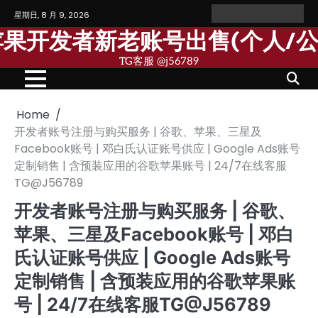
Skip
星期日, 8 月 9, 2026
Home
Personal
Company
苹
苹
to
Account
Account
果
果
歌苹果开发者新老账号出售(个人/
content
个
公
人
司
TG客服 @j56789
开
开
发
发
者
者
账
账
号
号
Home
开发者账号注册与购买服务 | 谷歌、苹果、三星及
Facebook账号 | 邓白氏认证账号供应 | Google Ads账号
定制销售 | 含预装应用的谷歌苹果账号 | 24/7在线客服
TG@J56789
开发者账号注册与购买服务 | 谷歌、
苹果、三星及Facebook账号 | 邓白
氏认证账号供应 | Google Ads账号
定制销售 | 含预装应用的谷歌苹果账
号 | 24/7在线客服TG@J56789