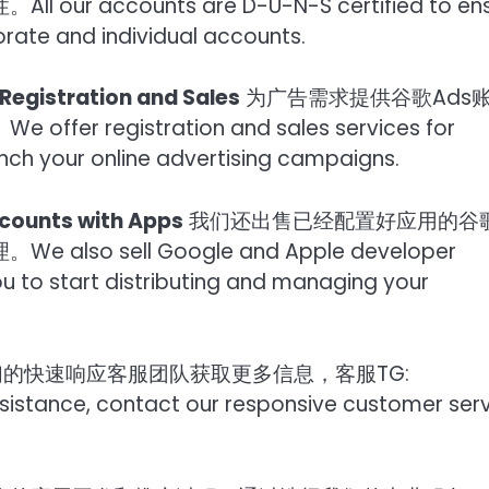
ccounts are D-U-N-S certified to ens
orate and individual accounts.
gistration and Sales
为广告需求提供谷歌Ads
egistration and sales services for
nch your online advertising campaigns.
ounts with Apps
我们还出售已经配置好应用的谷
 sell Google and Apple developer
ou to start distributing and managing your
的快速响应客服团队获取更多信息，客服TG:
istance, contact our responsive customer ser