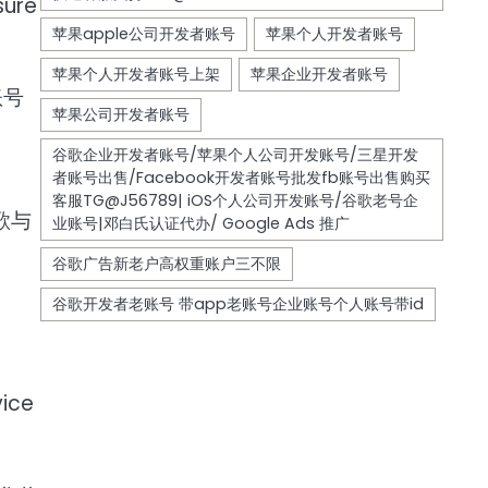
ure
账号
歌与
vice