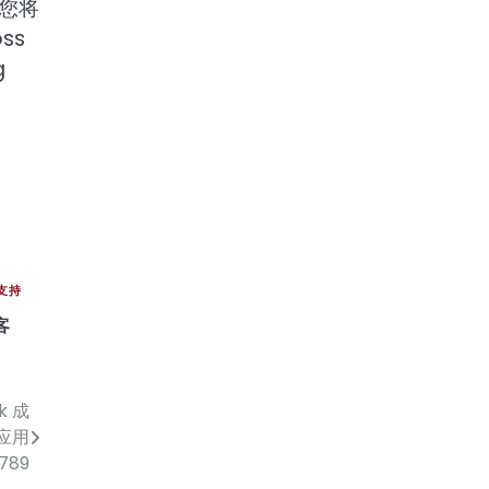
您将
ss
g
服支持
客
k 成
带应用
789