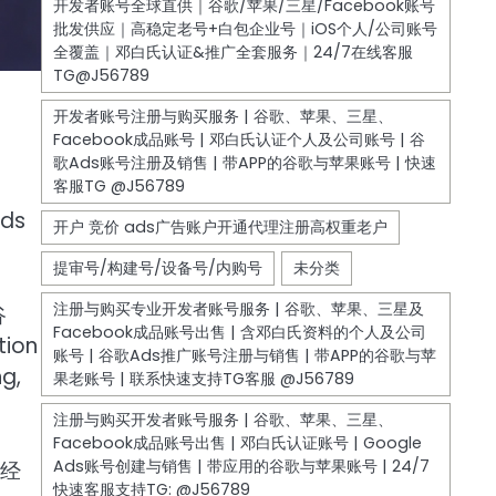
ds
谷
ion
g,
经