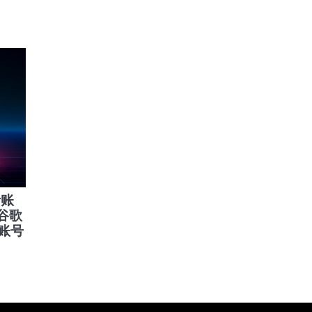
者账
 谷歌
类账号