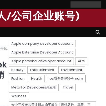
Home
Personal
Company
苹
苹
Account
Account
果
果
人/公司企业账号)
个
公
人
司
开
开
发
发
者
者
账
账
号
号
 带应
ok
销