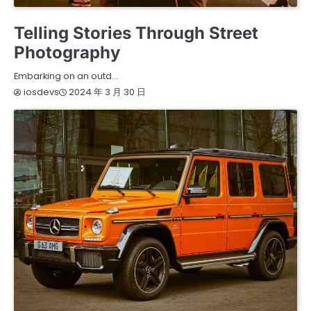
ARTS
WELLNESS
Telling Stories Through Street
Photography
Embarking on an outd…
2024 年 3 月 30 日
iosdevs