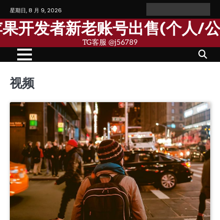
Skip
星期日, 8 月 9, 2026
Home
Personal
Company
苹
苹
to
Account
Account
果
果
歌苹果开发者新老账号出售(个人/
content
个
公
人
司
TG客服 @j56789
开
开
发
发
者
者
账
账
号
号
视频