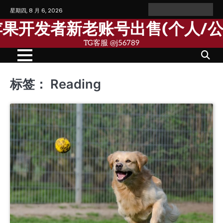
Skip
星期四, 8 月 6, 2026
Home
Personal
Company
苹
苹
to
Account
Account
果
果
歌苹果开发者新老账号出售(个人/
content
个
公
人
司
TG客服 @j56789
开
开
发
发
者
者
账
账
号
号
标签：
Reading