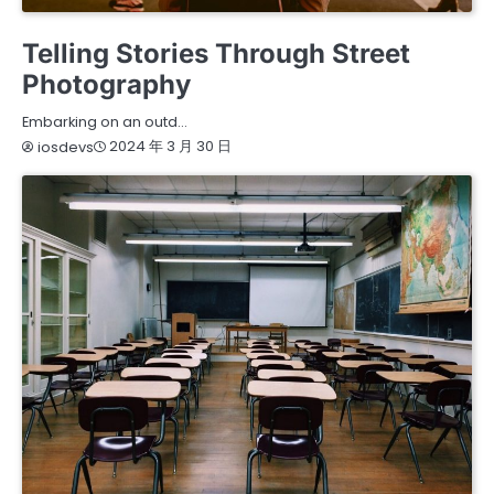
ARTS
WELLNESS
Telling Stories Through Street
Photography
Embarking on an outd…
2024 年 3 月 30 日
iosdevs