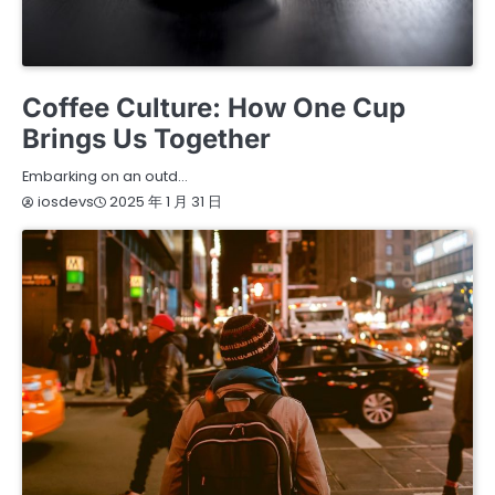
FASHION
WELLNESS
Coffee Culture: How One Cup
Brings Us Together
Embarking on an outd…
2025 年 1 月 31 日
iosdevs