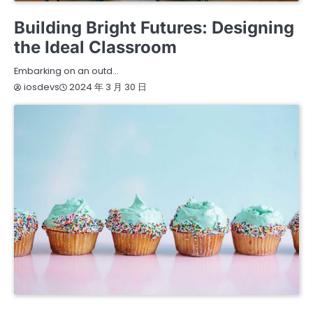
BEAUTY
ENTERTAINMENT
Building Bright Futures: Designing
the Ideal Classroom
Embarking on an outd…
2024 年 3 月 30 日
iosdevs
FASHION
TRAVEL
WELLNESS