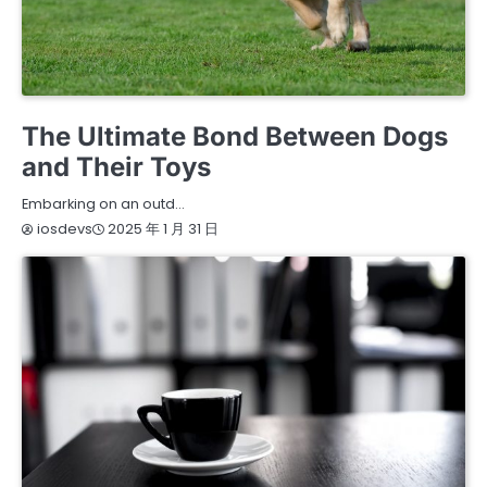
HEALTH
WELLNESS
The Ultimate Bond Between Dogs
and Their Toys
Embarking on an outd…
2025 年 1 月 31 日
iosdevs