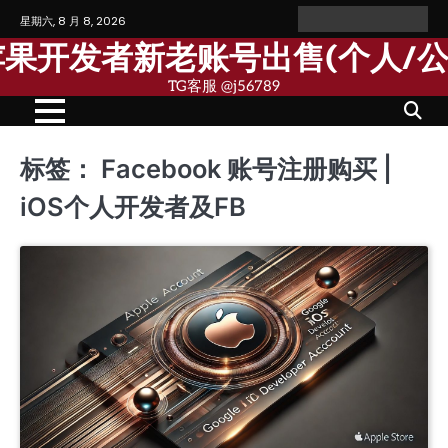
Skip
星期六, 8 月 8, 2026
Home
Personal
Company
苹
苹
to
Account
Account
果
果
歌苹果开发者新老账号出售(个人/
content
个
公
人
司
TG客服 @j56789
开
开
发
发
者
者
账
账
号
号
标签：
Facebook 账号注册购买 |
iOS个人开发者及FB