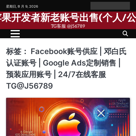
Skip
星期日, 8 月 9, 2026
Home
Personal
Company
苹
苹
to
Account
Account
果
果
歌苹果开发者新老账号出售(个人/
content
个
公
人
司
TG客服 @j56789
开
开
发
发
者
者
账
账
号
号
标签：
Facebook账号供应 | 邓白氏
认证账号 | Google Ads定制销售 |
预装应用账号 | 24/7在线客服
TG@J56789