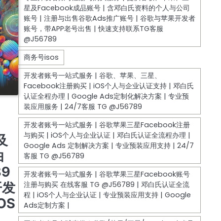
COUNT
、
及
白
89
开发
OS