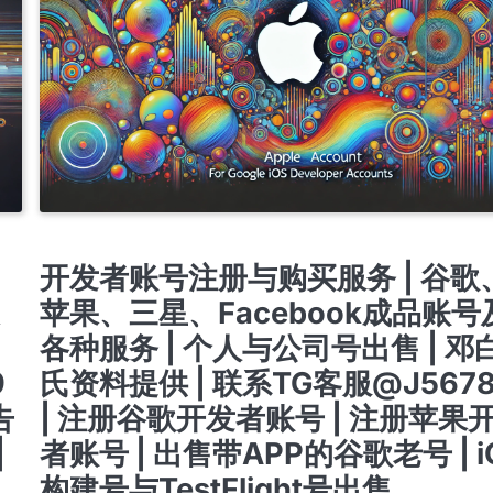
T
APPLE COMPANY DEVELOPER ACCOUNT
APPLE ENTERPRISE DEVELOPER AC
提审号/构建号/设备号/内购号
开发者账号注册与购买服务 | 谷歌
苹果、三星、Facebook成品账号
各种服务 | 个人与公司号出售 | 邓
9
氏资料提供 | 联系TG客服@J567
告
| 注册谷歌开发者账号 | 注册苹果
|
者账号 | 出售带APP的谷歌老号 | i
的
构建号与TestFlight号出售