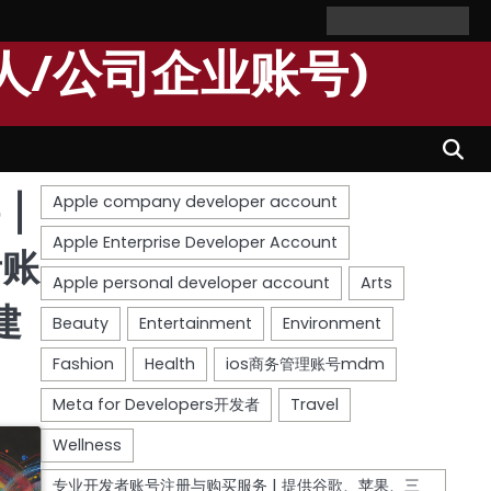
Home
Personal
Company
苹
苹
Account
Account
果
果
人/公司企业账号)
个
公
人
司
开
开
发
发
者
者
账
账
号
号
|
者账
建