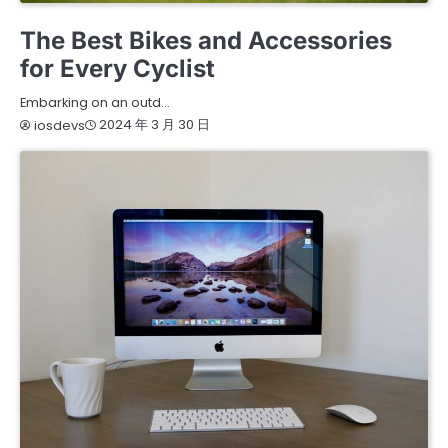
ARTS
BEAUTY
TRAVEL
The Best Bikes and Accessories
for Every Cyclist
Embarking on an outd…
2024 年 3 月 30 日
iosdevs