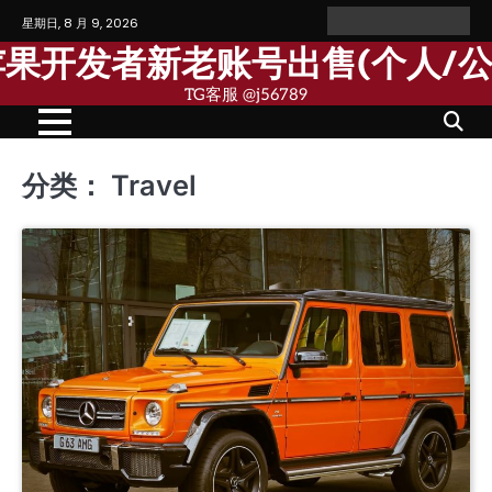
Skip
星期日, 8 月 9, 2026
Home
Personal
Company
苹
苹
to
Account
Account
果
果
歌苹果开发者新老账号出售(个人/
content
个
公
人
司
TG客服 @j56789
开
开
发
发
者
者
账
账
号
号
分类：
Travel