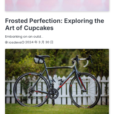
FASHION
TRAVEL
WELLNESS
Frosted Perfection: Exploring the
Art of Cupcakes
Embarking on an outd…
2024 年 3 月 30 日
iosdevs