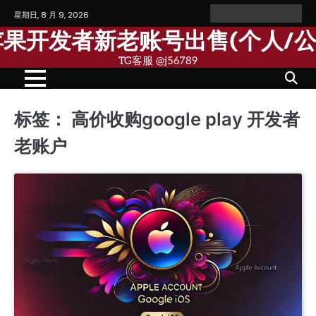
Skip
星期日, 8 月 9, 2026
Home
Personal
Company
苹
苹
to
Account
Account
果
果
歌苹果开发者新老账号出售(个人/
content
个
公
人
司
TG客服 @j56789
开
开
发
发
者
者
账
账
号
号
标签：
高价收购google play 开发者
老账户