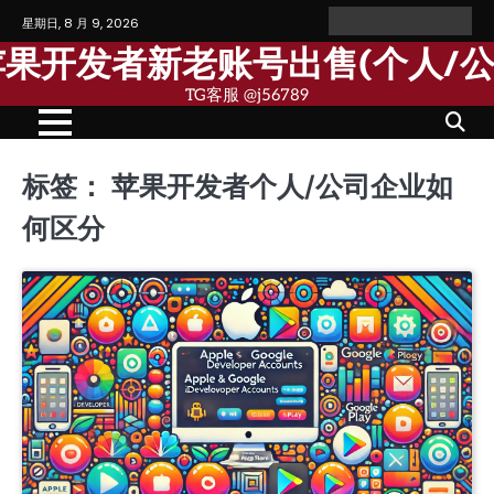
Skip
星期日, 8 月 9, 2026
Home
Personal
Company
苹
苹
to
Account
Account
果
果
歌苹果开发者新老账号出售(个人/
content
个
公
人
司
TG客服 @j56789
开
开
发
发
者
者
账
账
号
号
标签：
苹果开发者个人/公司企业如
何区分