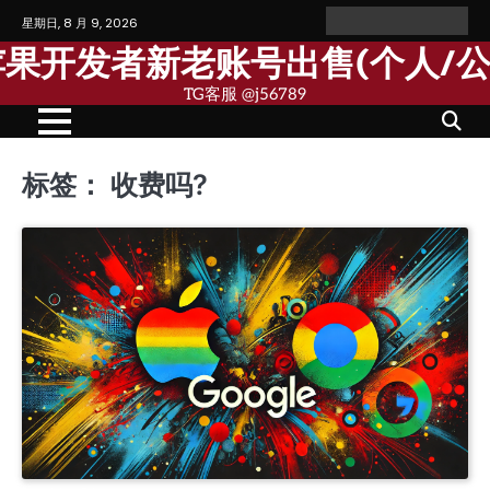
Skip
星期日, 8 月 9, 2026
Home
Personal
Company
苹
苹
to
Account
Account
果
果
歌苹果开发者新老账号出售(个人/
content
个
公
人
司
TG客服 @j56789
开
开
发
发
者
者
账
账
号
号
标签：
收费吗?