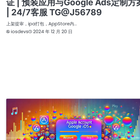
证 | 预装应用与Google Ads定制方
| 24/7客服 TG@J56789
上架提审，ipa打包，AppStore内…
iosdevs
2024 年 12 月 20 日