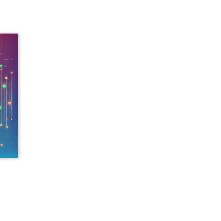
COUNT
 | 邓
白氏认证
9
| 邓