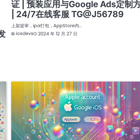
证 | 预装应用与Google Ads定制
| 24/7在线客服 TG@J56789
上架提审，ipa打包，AppStore内…
发
iosdevs
2024 年 12 月 27 日