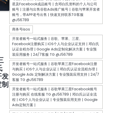
COUNT
 | 邓
白氏认证
9
| 邓
三
氏
开发
定制