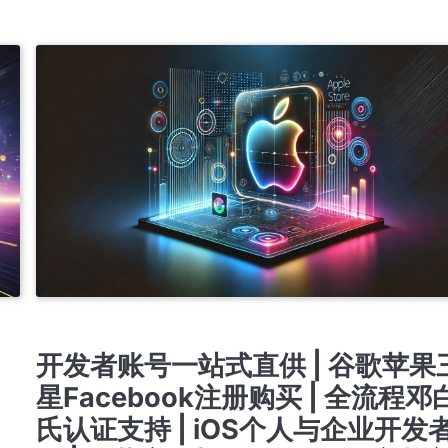
NT
开发者账号注册与购买服务 | 谷歌、苹果、三星、FACEBOOK成品账号 | 邓白氏认证个人
账号 | 谷歌ADS账号注册及销售 | 带APP的谷歌与苹果账号 | 快速客服TG @J56789
开户 竞价 ADS广告账户开通代理注册高权重老户
提审号/构建号/设备号/内购号
 邓
开发者账号一站式直供 | 谷歌苹果
认证
星Facebook注册购买 | 全流程邓
邓
氏认证支持 | iOS个人与企业开发