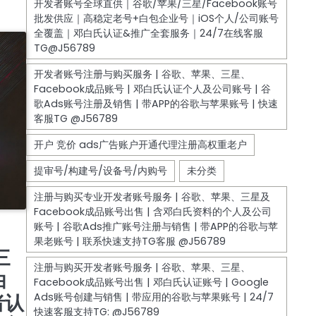
及公司
三
白
者认