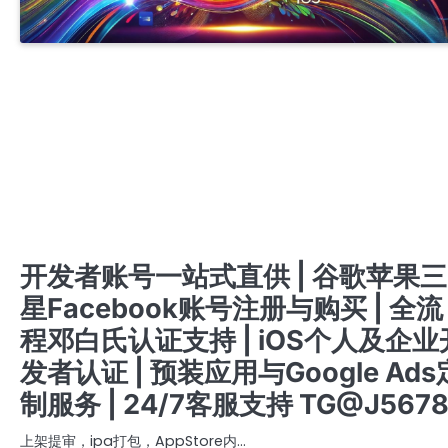
APPLE PERSONAL DEVELOPER ACCOUNT
IOS商务管理账号MDM
专业开发者账号注册与购买服务 | 提供谷歌、苹果、三星及FACEBOOK成品账号 | 含邓白氏资
的个人与公司账号 | 注册与出售谷歌ADS推广账号 | 谷歌与苹果开发者账号，带APP老号出售 | 
速支持联系TG客服 @J56789
开发者账号注册与购买服务 | 谷歌、苹果、三星、FACEBOOK成品账号 | 邓白氏认证个人及公
账号 | 谷歌ADS账号注册及销售 | 带APP的谷歌与苹果账号 | 快速客服TG @J56789
开户 竞价 ADS广告账户开通代理注册高权重老户
注册与购买专业开发者账号服务 | 谷歌、苹果、三星及FACEBOOK成品账号出售 | 含邓白氏资
的个人及公司账号 | 谷歌ADS推广账号注册与销售 | 带APP的谷歌与苹果老账号 | 联系快速支持
TG客服 @J56789
注册与购买开发者账号服务 | 谷歌、苹果、三星、FACEBOOK成品账号出售 | 邓白氏认证账号 |
GOOGLE ADS账号创建与销售 | 带应用的谷歌与苹果账号 | 24/7 快速客服支持TG: @J5678
苹果APPLE公司开发者账号
苹果个人开发者账号上架
谷歌广告新老户高权重账户三不限
谷歌开发者老账号 带APP老账号企业账号个人账号带ID
开发者账号一站式直供 | 谷歌苹果三
星Facebook账号注册与购买 | 全流
程邓白氏认证支持 | iOS个人及企业
发者认证 | 预装应用与Google Ads
制服务 | 24/7客服支持 TG@J567
上架提审，ipa打包，AppStore内…