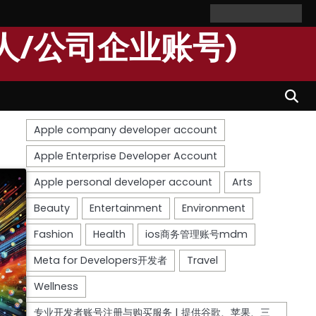
Home
Personal
Company
苹
苹
Account
Account
果
果
人/公司企业账号)
个
公
人
司
开
开
发
发
者
者
账
账
号
号