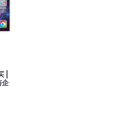
氏资料
| 快
氏资料
支持
 |
与企
e