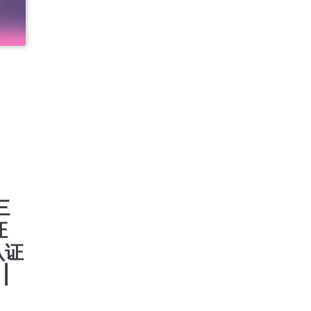
氏资料
| 快
及公司
氏资料
支持
 |
6789
不限
三
证
认证
|