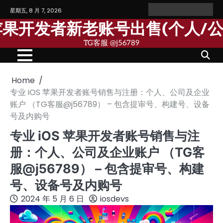
Skip
星期五, 8 月 7, 2026
Home
Personal
Company
苹
苹
to
Account
Account
果
果
歌苹果开发者新老账号出售(个人/
content
个
公
人
司
TG客服 @j56789
开
开
发
发
者
者
账
账
号
号
Home
专业 iOS 苹果开发者账号销售与注册：个人、公司及企业
账户 （TG客服@j56789） – 包含提审号、构建号、设备
号及内购号
专业 iOS 苹果开发者账号销售与注
册：个人、公司及企业账户 （TG客
服@j56789） – 包含提审号、构建
号、设备号及内购号
2024 年 5 月 6 日
iosdevs