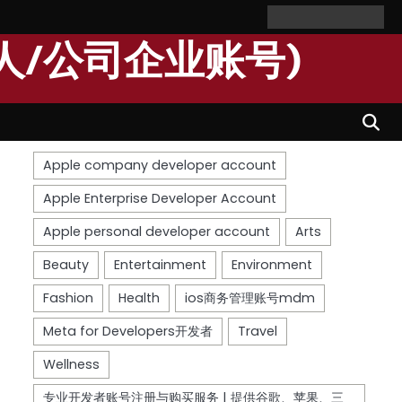
Home
Personal
Company
苹
苹
Account
Account
果
果
人/公司企业账号)
个
公
人
司
开
开
发
发
者
者
账
账
号
号