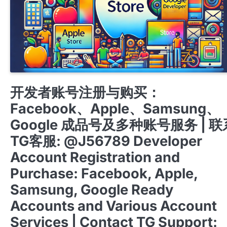
APPLE COMPANY DEVELOPER ACCOUNT
META FOR DEVELOPERS开发者
开发者账号注册与购买：
Facebook、Apple、Samsung、
Google 成品号及多种账号服务 | 联
TG客服: @J56789 Developer
Account Registration and
Purchase: Facebook, Apple,
Samsung, Google Ready
Accounts and Various Account
Services | Contact TG Support: