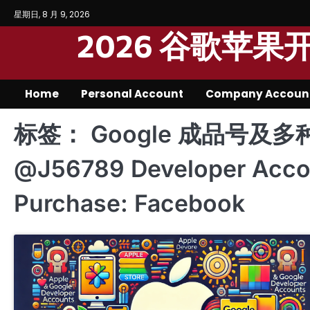
Skip
星期日, 8 月 9, 2026
to
2026 谷歌苹
content
Home
Personal Account
Company Accoun
标签：
Google 成品号及多
@J56789 Developer Accou
Purchase: Facebook