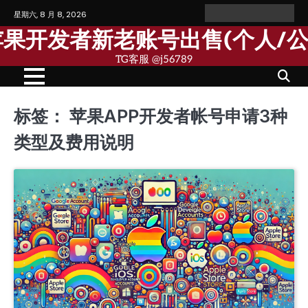
Skip
星期六, 8 月 8, 2026
Home
Personal
Company
苹
苹
to
Account
Account
果
果
歌苹果开发者新老账号出售(个人/
content
个
公
人
司
TG客服 @j56789
开
开
发
发
者
者
账
账
号
号
标签：
苹果APP开发者帐号申请3种
类型及费用说明