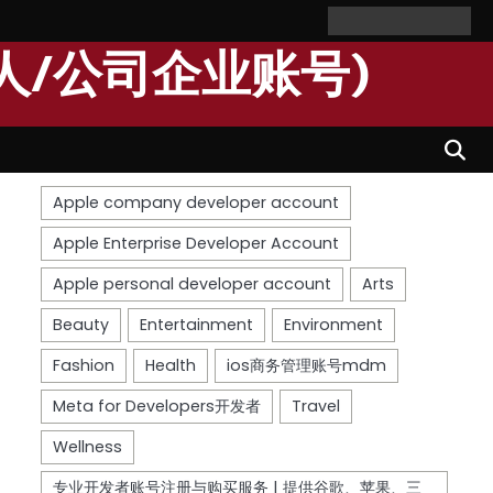
Home
Personal
Company
苹
苹
Account
Account
果
果
人/公司企业账号)
个
公
人
司
开
开
发
发
者
者
账
账
号
号