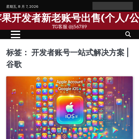
Skip
星期五, 8 月 7, 2026
Home
Personal
Company
苹
苹
to
Account
Account
果
果
歌苹果开发者新老账号出售(个人/
content
个
公
人
司
TG客服 @j56789
开
开
发
发
者
者
账
账
号
号
标签：
开发者账号一站式解决方案 |
谷歌