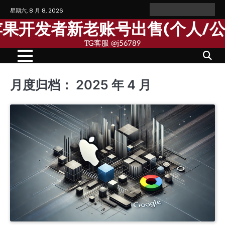
Skip
星期六, 8 月 8, 2026
Home
Personal
Company
苹
苹
to
Account
Account
果
果
歌苹果开发者新老账号出售(个人/
content
个
公
人
司
TG客服 @j56789
开
开
发
发
者
者
账
账
号
号
月度归档：
2025 年 4 月