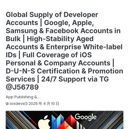
APPLE ENTERPRISE DEVELOPER ACCOUNT
APPLE PERSONAL DEVELOPER ACCOUNT
IOS商务管理账号MDM
Global Supply of Developer
Accounts | Google, Apple,
Samsung & Facebook Accounts in
Bulk | High-Stability Aged
Accounts & Enterprise White-label
IDs | Full Coverage of iOS
Personal & Company Accounts |
D-U-N-S Certification & Promotion
Services | 24/7 Support via TG
@J56789
App Publishing &…
2025 年 4 月 10 日
iosdevs