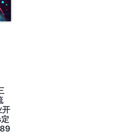
氏资料
| 快
及公司
氏资料
支持
 |
6789
不限
三
流
业开
s定
89