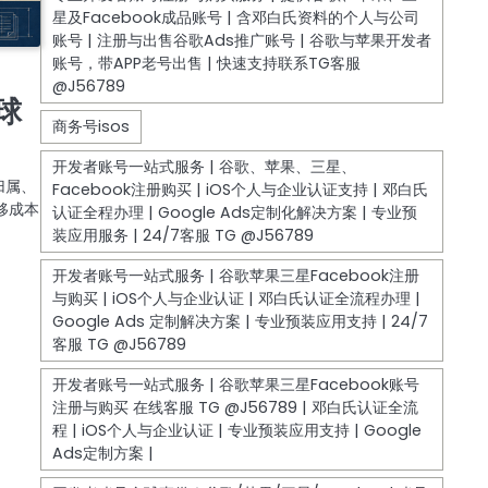
球
归属、
移成本