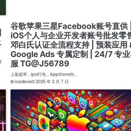
注册与购买开发者账号服务 | 谷歌、苹果、三星、FACEBOOK成品账号出售 | 邓白氏认证账号
GOOGLE ADS账号创建与销售 | 带应用的谷歌与苹果账号 | 24/7 快速客服支持TG: @J5
苹果APPLE公司开发者账号
苹果个人开发者账号上架
谷歌广告新老户高权重账户三
谷歌开发者老账号 带APP老账号企业账号个人账号带ID
谷歌苹果三星Facebook账号直供 
到
iOS个人与企业开发者账号批发零售
上
邓白氏认证全流程支持 | 预装应用 
Google Ads 专属定制 | 24/7 专
服 TG@J56789
环
上架提审，ipa打包，AppStore内…
iosdevs
2025 年 2 月 7 日