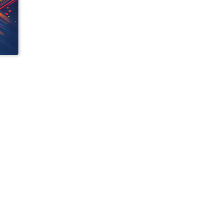
UNT
氏资料
| 快
 | 邓
白氏认证
9
| 邓
及公司
氏资料
支持
 |
6789