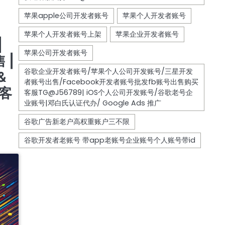
 |
6789
不限
|
 |
&
业客