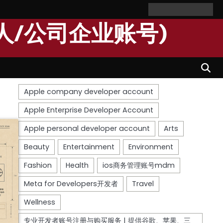
Home
Personal
Company
苹
苹
Account
Account
果
果
人/公司企业账号)
个
公
人
司
开
开
发
发
者
者
账
账
号
号