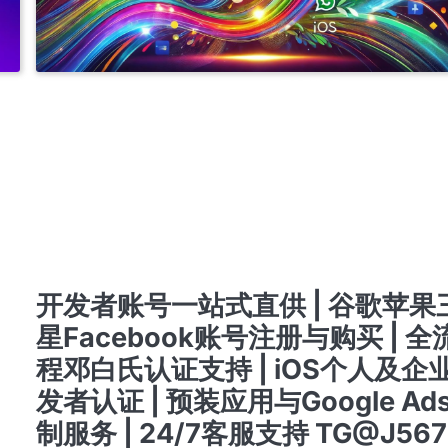
T
APPLE PERSONAL DEVELOPER ACCOUNT
IOS商务管理账号MDM
专业开发者账号注册与购买服务 | 提供谷歌、苹果、三星及FACEBOOK成品账号 | 含邓白
的个人与公司账号 | 注册与出售谷歌ADS推广账号 | 谷歌与苹果开发者账号，带APP老号出售 
速支持联系TG客服 @J56789
料
快
开发者账号注册与购买服务 | 谷歌、苹果、三星、FACEBOOK成品账号 | 邓白氏认证个人
账号 | 谷歌ADS账号注册及销售 | 带APP的谷歌与苹果账号 | 快速客服TG @J56789
开户 竞价 ADS广告账户开通代理注册高权重老户
 邓
注册与购买专业开发者账号服务 | 谷歌、苹果、三星及FACEBOOK成品账号出售 | 含邓白
的个人及公司账号 | 谷歌ADS推广账号注册与销售 | 带APP的谷歌与苹果老账号 | 联系快速
TG客服 @J56789
认证
注册与购买开发者账号服务 | 谷歌、苹果、三星、FACEBOOK成品账号出售 | 邓白氏认证账号
GOOGLE ADS账号创建与销售 | 带应用的谷歌与苹果账号 | 24/7 快速客服支持TG: @J5
邓
苹果APPLE公司开发者账号
苹果个人开发者账号上架
谷歌广告新老户高权重账户三
司
谷歌开发者老账号 带APP老账号企业账号个人账号带ID
开发者账号一站式直供 | 谷歌苹果
料
星Facebook账号注册与购买 | 全
程邓白氏认证支持 | iOS个人及企
9
发者认证 | 预装应用与Google Ad
制服务 | 24/7客服支持 TG@J567