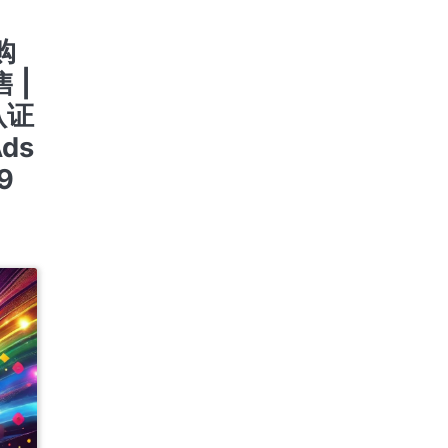
购
 |
认证
ds
9