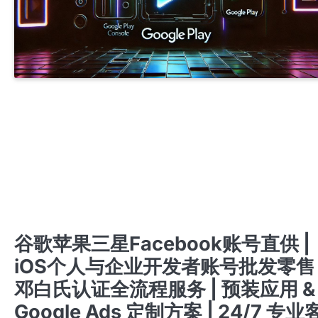
APPLE ENTERPRISE DEVELOPER ACCOUNT
APPLE PERSONAL DEVELOPER ACCOU
专业开发者账号注册与购买服务 | 提供谷歌、苹果、三星及FACEBOOK成品账号 | 含邓白氏资
的个人与公司账号 | 注册与出售谷歌ADS推广账号 | 谷歌与苹果开发者账号，带APP老号出售 | 
速支持联系TG客服 @J56789
开发者账号注册与购买服务 | 谷歌、苹果、三星、FACEBOOK成品账号 | 邓白氏认证个人及公
账号 | 谷歌ADS账号注册及销售 | 带APP的谷歌与苹果账号 | 快速客服TG @J56789
开户 竞价 ADS广告账户开通代理注册高权重老户
注册与购买专业开发者账号服务 | 谷歌、苹果、三星及FACEBOOK成品账号出售 | 含邓白氏资
的个人及公司账号 | 谷歌ADS推广账号注册与销售 | 带APP的谷歌与苹果老账号 | 联系快速支持
TG客服 @J56789
注册与购买开发者账号服务 | 谷歌、苹果、三星、FACEBOOK成品账号出售 | 邓白氏认证账号 |
GOOGLE ADS账号创建与销售 | 带应用的谷歌与苹果账号 | 24/7 快速客服支持TG: @J5678
苹果APPLE公司开发者账号
苹果个人开发者账号上架
谷歌广告新老户高权重账户三不限
谷歌开发者老账号 带APP老账号企业账号个人账号带ID
谷歌苹果三星Facebook账号直供 |
iOS个人与企业开发者账号批发零售 
邓白氏认证全流程服务 | 预装应用 &
Google Ads 定制方案 | 24/7 专业