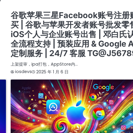
苹果企业开发者账号
苹果公司开发者账号
谷歌广告新老户高权重账户三不限
谷歌开发者老账号 带APP老账号企业账号个人账号带ID
谷歌苹果三星Facebook账号注册
买 | 谷歌与苹果开发者账号批发零售
iOS个人与企业账号出售 | 邓白氏
全流程支持 | 预装应用 & Google A
定制服务 | 24/7 客服 TG@J5678
上架提审，ipa打包，AppStore内…
iosdevs
2025 年 1 月 6 日