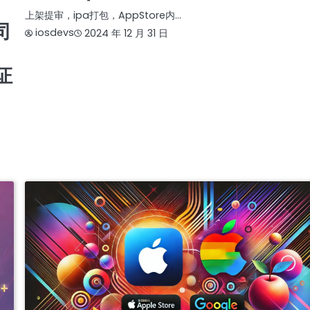
上架提审，ipa打包，AppStore内…
司
iosdevs
2024 年 12 月 31 日
证
|