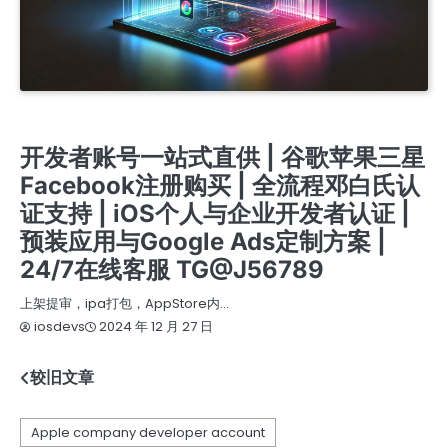
开发者账号注册与购买服务 | 谷歌、苹果、三星、FACEBOOK成品账号 | 邓白氏认证个人及公司
账号 | 谷歌ADS账号注册及销售 | 带APP的谷歌与苹果账号 | 快速客服TG @J56789
开户 竞价 ADS广告账户开通代理注册高权重老户
提审号/构建号/设备号/内购号
开发者账号一站式直供 | 谷歌苹果三星
Facebook注册购买 | 全流程邓白氏认
证支持 | iOS个人与企业开发者认证 |
预装应用与Google Ads定制方案 |
24/7在线客服 TG@J56789
上架提审，ipa打包，AppStore内…
2024 年 12 月 27 日
iosdevs
较旧文章
文
章