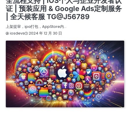
全流程支持 | iOS个人与企业开发者认
证 | 预装应用 & Google Ads定制服务
| 全天候客服 TG@J56789
上架提审，ipa打包，AppStore内…
2024 年 12 月 30 日
iosdevs
APPLE COMPANY DEVELOPER ACCOUNT
APPLE ENTERPRISE DEVELOPER ACCOUNT
IOS商务管理账号MDM
商务号ISOS
开发者账号一站式服务 | 谷歌、苹果、三星、FACEBOOK注册购买 | IOS个人与企业认证支持 |
邓白氏认证全程办理 | GOOGLE ADS定制化解决方案 | 专业预装应用服务 | 24/7客服 TG
@J56789