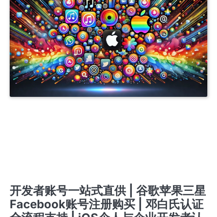
APPLE COMPANY DEVELOPER ACCOUNT
APPLE ENTERPRISE DEVELOPER ACCOUNT
IOS商务管理账号MDM
商务号ISOS
开发者账号一站式服务 | 谷歌、苹果、三星、FACEBOOK注册购买 | IOS个人与企业认证支持 |
邓白氏认证全程办理 | GOOGLE ADS定制化解决方案 | 专业预装应用服务 | 24/7客服 TG
@J56789
开发者账号一站式服务 | 谷歌苹果三星FACEBOOK注册与购买 | IOS个人与企业认证 | 邓白氏认
证全流程办理 | GOOGLE ADS 定制解决方案 | 专业预装应用支持 | 24/7 客服 TG @J56789
开发者账号一站式服务 | 谷歌苹果三星FACEBOOK账号注册与购买 在线客服 TG @J56789 | 邓
白氏认证全流程 | IOS个人与企业认证 | 专业预装应用支持 | GOOGLE ADS定制方案 |
提审号/构建号/设备号/内购号
苹果个人开发者账号
苹果企业开发者账号
苹果公司开发者账号
开发者账号一站式直供 | 谷歌苹果三星
Facebook账号注册购买 | 邓白氏认证