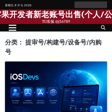
Skip
星期日, 8 月 9, 2026
Home
Personal
Company
苹
苹
to
Account
Account
果
果
歌苹果开发者新老账号出售(个人/
content
个
公
人
司
TG客服 @j56789
开
开
发
发
者
者
账
账
号
号
分类：
提审号/构建号/设备号/内购
号