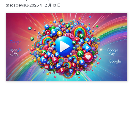
2025 年 2 月 10 日
iosdevs
APPLE COMPANY DEVELOPER ACCOUNT
APPLE ENTERPRISE DEVELOPER ACCOUNT
IOS商务管理账号MDM
商务号ISOS
开发者账号一站式服务 | 谷歌、苹果、三星、FACEBOOK注册购买 | IOS个人与企业认证支持 |
邓白氏认证全程办理 | GOOGLE ADS定制化解决方案 | 专业预装应用服务 | 24/7客服 TG
@J56789
开发者账号一站式服务 | 谷歌苹果三星FACEBOOK注册与购买 | IOS个人与企业认证 | 邓白氏认
证全流程办理 | GOOGLE ADS 定制解决方案 | 专业预装应用支持 | 24/7 客服 TG @J56789
开发者账号一站式服务 | 谷歌苹果三星FACEBOOK账号注册与购买 在线客服 TG @J56789 | 邓
白氏认证全流程 | IOS个人与企业认证 | 专业预装应用支持 | GOOGLE ADS定制方案 |
提审号/构建号/设备号/内购号
苹果个人开发者账号
苹果企业开发者账号
苹果公司开发者账号