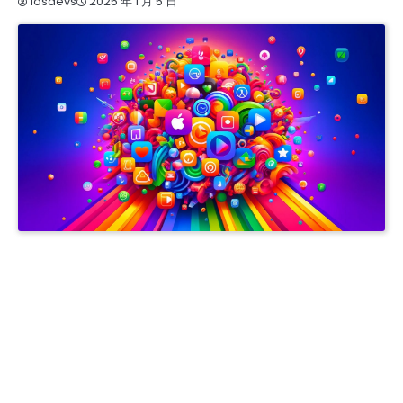
2025 年 1 月 5 日
iosdevs
APPLE COMPANY DEVELOPER ACCOUNT
APPLE PERSONAL DEVELOPER ACCOUNT
IOS商务管理账号MDM
专业开发者账号注册与购买服务 | 提供谷歌、苹果、三星及FACEBOOK成品账号 | 含邓白氏资料
的个人与公司账号 | 注册与出售谷歌ADS推广账号 | 谷歌与苹果开发者账号，带APP老号出售 | 快
速支持联系TG客服 @J56789
商务号ISOS
开发者账号一站式服务 | 谷歌、苹果、三星、FACEBOOK注册购买 | IOS个人与企业认证支持 |
邓白氏认证全程办理 | GOOGLE ADS定制化解决方案 | 专业预装应用服务 | 24/7客服 TG
@J56789
开发者账号一站式服务 | 谷歌苹果三星FACEBOOK注册与购买 | IOS个人与企业认证 | 邓白氏认
证全流程办理 | GOOGLE ADS 定制解决方案 | 专业预装应用支持 | 24/7 客服 TG @J56789
开发者账号一站式服务 | 谷歌苹果三星FACEBOOK账号注册与购买 在线客服 TG @J56789 | 邓
白氏认证全流程 | IOS个人与企业认证 | 专业预装应用支持 | GOOGLE ADS定制方案 |